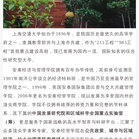
之一，
隶属教
部并
上海交通大学创办于1896年，是我国历史最悠久的高等学
府之一，隶属教育部并与上海市共建，作为“211工程”“985工
程”首批重点建设高校，现已发展为国内一流、国际知名的综合
性研究型大学。
安泰经济与管理学院拥有百年办学传统，其前身可追溯至
1901年南洋公学设立的经济特科班，是中国乃至亚洲最早的管
理学院之一。1996年，美国安泰国际集团出资与交大共建管理
学院，2006年更名为安泰经管学院，现以发展为享誉国内外的
顶尖商学院。学院不仅拥有雄厚的师资力量和完整的学科体
系，其下属的
中国发展研究院和区域科学全国重点实验室
（筹）
更是服务于国家战略的高水平智库与科研平台，汇聚了
众多顶尖学者和专家。安泰经管学院在
公共政策、城市与区域