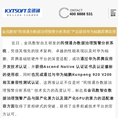
400 8888 531
金讯数智“民情通办数据治理预警分析系统”产品获得华为鲲鹏昇腾应用
开发双项认证
近日，金讯数智自主研发的
民情通办数据治理预警分析系
统
，凭借其领先的技术架构、卓越的性能表现以及对华为鲲
鹏、昇腾基础软硬件平台的深度适配，成功
通过华为昇腾应用
开发技术认证
，并
获得Ascend Native 认证证书及认证徽标
的使用权
，同时
也完成通过与华为
鲲鹏
Kunpeng 920 V200
相互兼容性测试认证
。这两项认证不仅是对 “
民情通办数据治
理预警分析系统
” 技术实力的高度认可，标志着
金讯数智在数
据治理预警产品与
国产化算力以及国产化GPU的算力的适配兼
容方面
取得了里程碑式的突破，获得了业界权威技术平台的官
方认可。