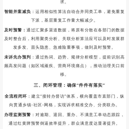
求。
智能并案减负
：运用相似性算法自动合并同类工单，避免重复
下派，基层重复工作量大幅减少。
及时预警：
通过汇聚多渠道数据，将原有分散在各部门的数据
及时整合后，利用聚类分析、关联分析算法应可以及时发展群
发多发、苗头隐患、急难险重事项，做到及时预警。
未诉先办预判
：通过热词、趋势、规律分析模型，提前识别高
频高发问题（如区域顽疾、营商环境痛点），推动治理关口前
移。
三、闭环管理：确保“件件有落实”
全流程闭环
：建立“接转办督访”体系，横向覆盖市直部门，纵
向贯通乡镇-社区-网格，实现诉求精准交办、分类联办。
办理监测预警
：对逾期、退回、重办、不满意工单动态跟踪，
通过红黄牌预警倒逼效率提升，群众满意度达显著提升。